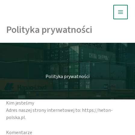
Przejdź
do
treści
Polityka prywatności
Polityka prywatności
Kim jesteśmy
Adres naszej strony internetowej to: https://heton-
polska.pl.
Komentarze