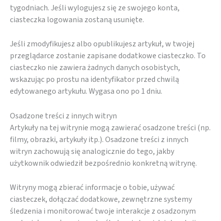
Jeśli odrzucisz
tygodniach. Jeśli wylogujesz się ze swojego konta,
te pliki cookie,
ciasteczka logowania zostaną usunięte.
niektóre funkcje
znikną ze strony
internetowej.
Jeśli zmodyfikujesz albo opublikujesz artykuł, w twojej
przeglądarce zostanie zapisane dodatkowe ciasteczko. To
ciasteczko nie zawiera żadnych danych osobistych,
Marketing
wskazując po prostu na identyfikator przed chwilą
Udostępniając
edytowanego artykułu. Wygasa ono po 1 dniu.
swoje
zainteresowania i
Osadzone treści z innych witryn
zachowania
Artykuły na tej witrynie mogą zawierać osadzone treści (np.
podczas
filmy, obrazki, artykuły itp.). Osadzone treści z innych
odwiedzania naszej
witryn zachowują się analogicznie do tego, jakby
strony, zwiększasz
użytkownik odwiedził bezpośrednio konkretną witrynę.
szansę na
zobaczenie
spersonalizowanych
Witryny mogą zbierać informacje o tobie, używać
treści i ofert.
ciasteczek, dołączać dodatkowe, zewnętrzne systemy
śledzenia i monitorować twoje interakcje z osadzonym