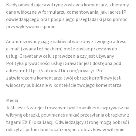
Kiedy odwiedzający witrynę zostawia komentarz, zbieramy
dane widoczne w formularzu komentowania, jak i adres IP
odwiedzającego oraz podpis jego przeglądarki jako pomoc
przy wykrywaniu spamu.
Anonimizowany ciąg znaków utworzony z twojego adresu
Konieczne
e-mail (zwany też hashem) może zostać przesłany do
Te pliki cookie
usługi Gravatar w celu sprawdzenia czy jest używany.
nie są
Polityka prywatności usługi Gravatar jest dostępna pod
opcjonalne. Są
adresem: https://automattic.com/privacy/. Po
one potrzebne
zatwierdzeniu komentarza twój obrazek profilowy jest
do
widoczny publicznie w kontekście twojego komentarza.
funkcjonowania
strony
Media
internetowej.
Jeśli jesteś zarejestrowanym użytkownikiem i wgrywasz na
witrynę obrazki, powinieneś unikać przesyłania obrazków z
tagami EXIF lokalizacji. Odwiedzający stronę mogą pobrać i
Statystyka
odczytać pełne dane lokalizacyjne z obrazków w witrynie.
Abyśmy mogli