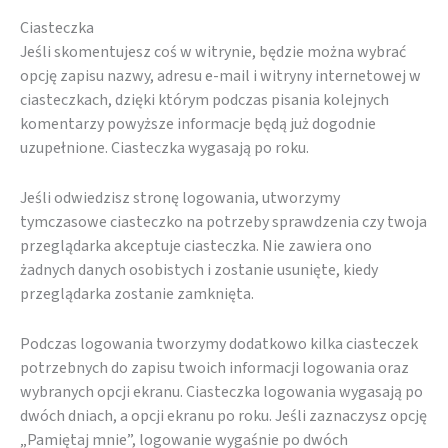
poprawić
funkcjonalność
Ciasteczka
i strukturę
Jeśli skomentujesz coś w witrynie, będzie można wybrać
strony
opcję zapisu nazwy, adresu e-mail i witryny internetowej w
internetowej,
ciasteczkach, dzięki którym podczas pisania kolejnych
na podstawie
komentarzy powyższe informacje będą już dogodnie
tego, jak
uzupełnione. Ciasteczka wygasają po roku.
strona jest
używana.
Jeśli odwiedzisz stronę logowania, utworzymy
tymczasowe ciasteczko na potrzeby sprawdzenia czy twoja
przeglądarka akceptuje ciasteczka. Nie zawiera ono
Doświadczenie
żadnych danych osobistych i zostanie usunięte, kiedy
Aby nasza
przeglądarka zostanie zamknięta.
strona
internetowa
działała jak
Podczas logowania tworzymy dodatkowo kilka ciasteczek
najlepiej
potrzebnych do zapisu twoich informacji logowania oraz
podczas
wybranych opcji ekranu. Ciasteczka logowania wygasają po
twojego
dwóch dniach, a opcji ekranu po roku. Jeśli zaznaczysz opcję
przejścia na nią.
„Pamiętaj mnie”, logowanie wygaśnie po dwóch