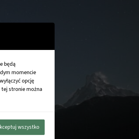
re będą
każdym momencie
wyłączyć opcję
 tej stronie można
kceptuj wszystko