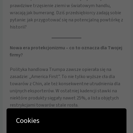
prawdziwe trzęsienie ziemi w światowym handlu,
wracają jak bumerang. Dziś przedsiębiorcy zadają sobie
pytanie: jak przygotować się na potencjalną powtórkę z
historii?
Nowa era protekcjonizmu – co to oznacza dla Twojej
firmy?
Polityka handlowa Trumpa zawsze opierała się na
zasadzie: „America First”. To nie tylko wyższe cła dla
towarów z Chin, ale też konsekwentne utrudnienia dla
unijnych eksporterów. W ostatniej kadencji stawki na
niektóre produkty sięgały nawet 25%, a lista objętych
restrykcjami towarów stale rosła.
Cookies
Dziś, gdy geopolityczne napięcia są większe niż pięć lat
temu, firmy muszą działać proaktywnie. Czekanie to