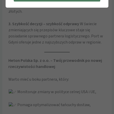
wiedza pozwala firmom oszczędzić setki tysięcy
złotych.
3. Szybkość decyzji – szybkość odprawy
W świecie
zmieniających się przepisów kluczowe staje się
posiadanie sprawnego partnera logistycznego. Port w
Gdyni oferuje jedne z najszybszych odpraw w regionie.
Heton Polska Sp. z o.o. – Twój przewodnik po nowej
rzeczywistości handlowej
Warto mieć u boku partnera, który:
Monitoruje zmiany w polityce celnej USA i UE,
Pomaga optymalizować łańcuchy dostaw,