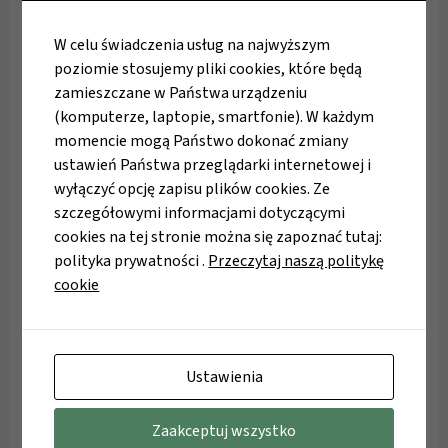
najgorsza strategia.
W celu świadczenia usług na najwyższym
poziomie stosujemy pliki cookies, które będą
Trzy filary ochrony przed wysokimi cłami
zamieszczane w Państwa urządzeniu
(komputerze, laptopie, smartfonie). W każdym
1. Elastyczność to podstawa
Firmy, które w 2018 roku
momencie mogą Państwo dokonać zmiany
najszybciej poradziły sobie z nowymi realiami, miały
ustawień Państwa przeglądarki internetowej i
zdolność do błyskawicznej dywersyfikacji. Dziś warto
wyłączyć opcję zapisu plików cookies. Ze
przyjrzeć się rynkom takim jak:
szczegółowymi informacjami dotyczącymi
cookies na tej stronie można się zapoznać tutaj:
Wielka Brytania (wciąż preferencyjne warunki),
polityka prywatności .
Przeczytaj naszą politykę
Kraje Zatoki Perskiej (ZEA, Arabia Saudyjska),
cookie
Azja Południowo-Wschodnia (Wietnam, Indonezja),
Afryka (Egipt, Algieria, Senegal, Nigeria).
Ustawienia
2. Magia prawidłowej klasyfikacji
Wiele towarów może
kwalifikować się do preferencyjnych stawek – pod
Zaakceptuj wszystko
warunkiem właściwej klasyfikacji taryfowej. Ekspercka