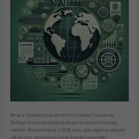
Wraz z możliwym powrotem Donalda Trumpa do
Białego Domu europejscy eksporterzy wstrzymują
oddech. Wspomnienia z 2018 roku, gdy nagłe podwyżki
ceł na stal, aluminium i inne towary wywołały